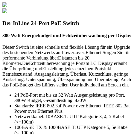
Der InLine 24-Port PoE Switch
380 Watt Energiebudget und Echtzeitüberwachung per Display
Dieser Switch ist eine schnelle und flexible Lösung für ein Upgrade
des bestehenden Netzwerks auf
Power-over-Ethernet.
Sorgen Sie für
performante Verbindung über
Distanzen bis 20
Kilometer.
Die
Echtzeitüberwachung je Port
am LC-Display erlaubt
die Überprüfung und
Einstellung jedes einzelnen Ports
inkl.
Betriebszustand, Ausgangsleistung, Überlast, Kurzschluss, geringe
Auslastung, Unterspannung, Überspannung und Überhitzung. Auch
das PoE-Budget des Lüfters stellen User individuell am Screen ein.
24 PoE-Port mit bis zu 32 Watt Ausgangsleistung pro Port,
380W Budget, Gesamtleistung: 420W
Standards: IEEE 802.3af Power over Ethernet, IEEE 802.3at
Power over Ethernet Plus
Netzwerkkabel: 10BASE-T: UTP Kategorie 3, 4, 5 Kabel
(<=100m)
100BASE-TX & 1000BASE-T: UTP Kategorie 5, 5e Kabel
(<=100m)