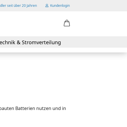
ler seit über 20 Jahren
Kundenlogin
ail
echnik & Stromverteilung
swort
 erstellen
wort vergessen?
ebauten Batterien nutzen und in