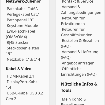
Netzwerk-Zubehör
Kontakt & Service
Versand &
Patchkabel Cat6A
Zahlungsbedingungen
Verlegekabel Cat7
Retouren für
Patchpanel 19″
Privatkunden
Keystone-Module
Retouren für
LWL-Patchkabel
Geschäftskunden
(OM3/OM4)
Bestellen & Bezahlen
RJ45-Stecker
(FAQ)
Steckdosenleisten
Versand & Lieferung
19″
(FAQ)
Netzkabel C13/C14
Angebot anfragen
Kabel & Video
Öffentliche
Einrichtungen (FAQ)
HDMI-Kabel 2.1
DisplayPort-Kabel
Nützliche Infos &
1.4
Tools
USB-C-Kabel USB 3.2
Gen 2
Mein Konto &
Bestellungen