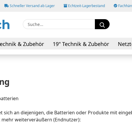
Schneller Versand ab Lager
Echtzeit-Lagerbestand
Fachhänd
Suche...
E-M
echnik & Zubehör
19" Technik & Zubehör
Netzt
AV-Kabel & Adapter
Pas
ung
Konto
atterien
Pass
t sich an diejenigen, die Batterien oder Produkte mit eing
ht mehr weiterveräußern (Endnutzer):