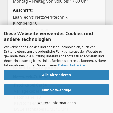
Montag – Freitag von 9:00 bis 17:00 Uhr
Anschrift:
LaanTech® Netzwerktechnik
Kirchberg 10
97453 Schonungen
Diese Webseite verwendet Cookies und
USt-ID:
andere Technologien
DE 239 197 930
Wir verwenden Cookies und ähnliche Technologien, auch von
Drittanbietern, um die ordentliche Funktionsweise der Website zu
gewährleisten, die Nutzung unseres Angebotes zu analysieren und
Ihnen ein bestmögliches Einkaufserlebnis bieten zu können. Weitere
Informationen finden Sie in unserer
Datenschutzerklärung
.
Beliebte Kategorien
Alle Akzeptieren
Netzwerk-Zubehör
Patchkabel Cat6A
Nur Notwendige
Verlegekabel Cat7
Patchpanel 19″
Keystone-Module
Weitere Informationen
LWL-Patchkabel (OM3/OM4)