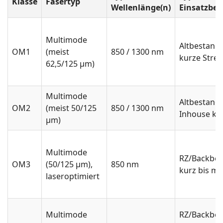
Klasse
Fasertyp
Wellenlänge(n)
Einsatzber
Multimode
Altbestand,
OM1
(meist
850 / 1300 nm
kurze Stre
62,5/125 µm)
Multimode
Altbestand,
OM2
(meist 50/125
850 / 1300 nm
Inhouse ku
µm)
Multimode
RZ/Backbo
OM3
(50/125 µm),
850 nm
kurz bis mit
laseroptimiert
Multimode
RZ/Backbon