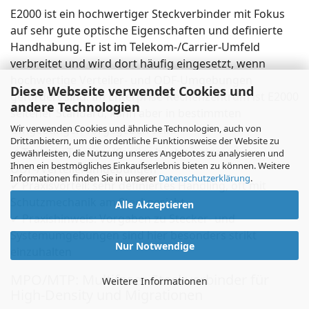
E2000 ist ein hochwertiger Steckverbinder mit Fokus
auf sehr gute optische Eigenschaften und definierte
Handhabung. Er ist im Telekom-/Carrier-Umfeld
verbreitet und wird dort häufig eingesetzt, wenn
hochwertige Verteiler- und ODF-Umgebungen
Diese Webseite verwendet Cookies und
gefordert sind. Im Enterprise-Rechenzentrum ist E2000
andere Technologien
seltener Standard, kann aber in bestimmten
Wir verwenden Cookies und ähnliche Technologien, auch von
Umgebungen vorgegeben sein.
Drittanbietern, um die ordentliche Funktionsweise der Website zu
✔ Typisch: Telekom/Carrier, hochwertige
gewährleisten, die Nutzung unseres Angebotes zu analysieren und
Ihnen ein bestmögliches Einkaufserlebnis bieten zu können. Weitere
ODF-/Verteilerumgebungen
Informationen finden Sie in unserer
Datenschutzerklärung
.
✔ Praxisvorteil: sehr definiertes Handling, oft mit
Schutzmechanik am Steckgesicht
Alle Akzeptieren
✔ Praxishinweis: Vorgaben zu Stecker- und
Systemumgebungen sind hier besonders strikt
Nur Notwendige
einzuhalten
MPO/MTP: Multifaser-Steckverbinder für
Weitere Informationen
High-Density und Migrationen