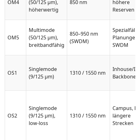
OM4
(50/125 µm),
850 nm
höhere
höherwertig
Reserven
Multimode
Spezialfälle
850–950 nm
OM5
(50/125 µm),
Planungen 
(SWDM)
breitbandfähig
SWDM
Singlemode
Inhouse/In
OS1
1310 / 1550 nm
(9/125 µm)
Backbone
Singlemode
Campus, FT
OS2
(9/125 µm),
1310 / 1550 nm
längere
low-loss
Strecken