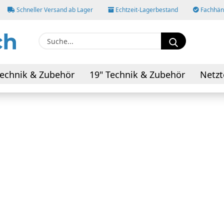
Schneller Versand ab Lager
Echtzeit-Lagerbestand
Fachhänd
Suche...
E-M
echnik & Zubehör
19" Technik & Zubehör
Netzt
AV-Kabel & Adapter
Pas
Konto
Pass