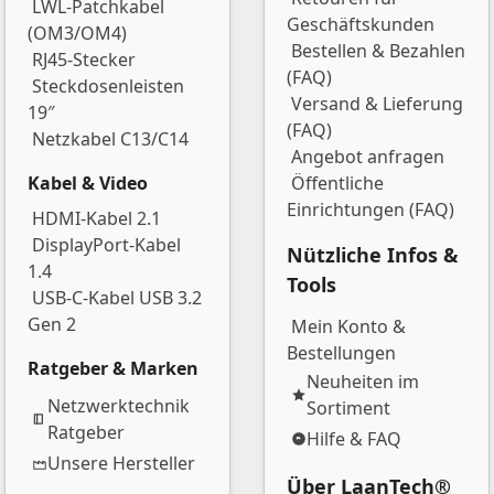
LWL-Patchkabel
Geschäftskunden
(OM3/OM4)
Bestellen & Bezahlen
RJ45-Stecker
(FAQ)
Steckdosenleisten
Versand & Lieferung
19″
(FAQ)
Netzkabel C13/C14
Angebot anfragen
Kabel & Video
Öffentliche
Einrichtungen (FAQ)
HDMI-Kabel 2.1
DisplayPort-Kabel
Nützliche Infos &
1.4
Tools
USB-C-Kabel USB 3.2
Gen 2
Mein Konto &
Bestellungen
Ratgeber & Marken
Neuheiten im
Netzwerktechnik
Sortiment
Ratgeber
Hilfe & FAQ
Unsere Hersteller
Über LaanTech®