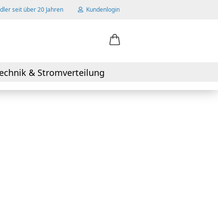
ler seit über 20 Jahren
Kundenlogin
ail
echnik & Stromverteilung
swort
 erstellen
wort vergessen?