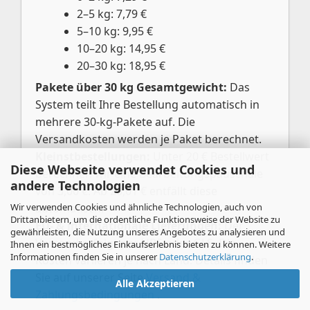
2–5 kg: 7,79 €
5–10 kg: 9,95 €
10–20 kg: 14,95 €
20–30 kg: 18,95 €
Pakete über 30 kg Gesamtgewicht:
Das
System teilt Ihre Bestellung automatisch in
mehrere 30-kg-Pakete auf. Die
Versandkosten werden je Paket berechnet.
Kleinstbestellungen:
Unter 20 € Bestellwert
Diese Webseite verwendet Cookies und
berechnen wir eine Bearbeitungspauschale
andere Technologien
von 3,00 €. Ab 20,01 € entfällt diese
Wir verwenden Cookies und ähnliche Technologien, auch von
automatisch.
Drittanbietern, um die ordentliche Funktionsweise der Website zu
EU- & internationale Lieferungen:
Der
gewährleisten, die Nutzung unseres Angebotes zu analysieren und
Versand erfolgt per UPS oder GLS. Die
Ihnen ein bestmögliches Einkaufserlebnis bieten zu können. Weitere
Informationen finden Sie in unserer
Datenschutzerklärung
.
Kosten variieren je nach Land. Details finden
Sie auf unserer Seite
Versand &
Alle Akzeptieren
Zahlungsbedingungen
.