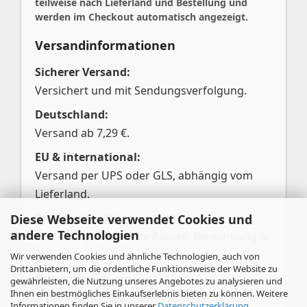
teilweise nach Lieferland und Bestellung und
werden im Checkout automatisch angezeigt.
Versandinformationen
Sicherer Versand:
Versichert und mit Sendungsverfolgung.
Deutschland:
Versand ab 7,29 €.
EU & international:
Versand per UPS oder GLS, abhängig vom
Lieferland.
Pakete über 25 kg:
Diese Webseite verwendet Cookies und
andere Technologien
Aufteilung in mehrere Pakete; Berechnung je
Paket.
Wir verwenden Cookies und ähnliche Technologien, auch von
Drittanbietern, um die ordentliche Funktionsweise der Website zu
Kleinstbestellungen:
gewährleisten, die Nutzung unseres Angebotes zu analysieren und
Ihnen ein bestmögliches Einkaufserlebnis bieten zu können. Weitere
Unter 20,00 € Warenwert zzgl. 3,00 €
Informationen finden Sie in unserer
Datenschutzerklärung
.