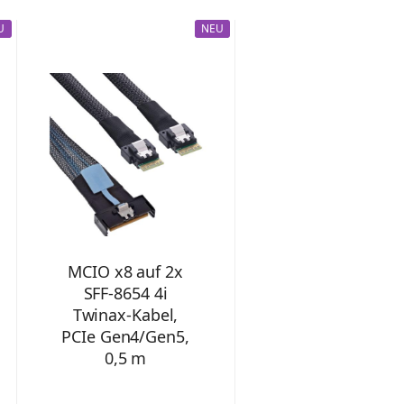
U
NEU
MCIO x8 auf 2x
SFF-8654 4i
Twinax-Kabel,
PCIe Gen4/Gen5,
0,5 m