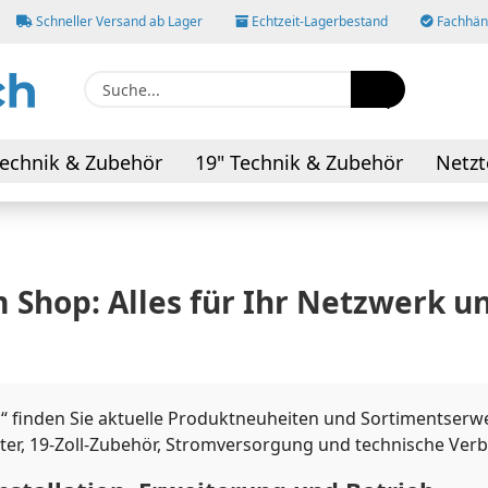
Schneller Versand ab Lager
Echtzeit-Lagerbestand
Fachhänd
Suche...
E-M
echnik & Zubehör
19" Technik & Zubehör
Netzt
AV-Kabel & Adapter
Pas
 Shop: Alles für Ihr Netzwerk 
Konto
Pass
el“ finden Sie aktuelle Produktneuheiten und Sortimentser
ter, 19-Zoll-Zubehör, Stromversorgung und technische Ve