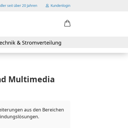
ler seit über 20 Jahren
Kundenlogin
ail
echnik & Stromverteilung
swort
und Multimedia
 erstellen
wort vergessen?
weiterungen aus den Bereichen
rbindungslösungen.