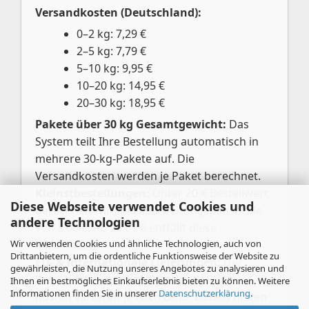
Versandkosten (Deutschland):
0–2 kg: 7,29 €
2–5 kg: 7,79 €
5–10 kg: 9,95 €
10–20 kg: 14,95 €
20–30 kg: 18,95 €
Pakete über 30 kg Gesamtgewicht:
Das
System teilt Ihre Bestellung automatisch in
mehrere 30-kg-Pakete auf. Die
Versandkosten werden je Paket berechnet.
Kleinstbestellungen:
Unter 20 € Bestellwert
Diese Webseite verwendet Cookies und
berechnen wir eine Bearbeitungspauschale
andere Technologien
von 3,00 €. Ab 20,01 € entfällt diese
Wir verwenden Cookies und ähnliche Technologien, auch von
automatisch.
Drittanbietern, um die ordentliche Funktionsweise der Website zu
EU- & internationale Lieferungen:
Der
gewährleisten, die Nutzung unseres Angebotes zu analysieren und
Versand erfolgt per UPS oder GLS. Die
Ihnen ein bestmögliches Einkaufserlebnis bieten zu können. Weitere
Informationen finden Sie in unserer
Datenschutzerklärung
.
Kosten variieren je nach Land. Details finden