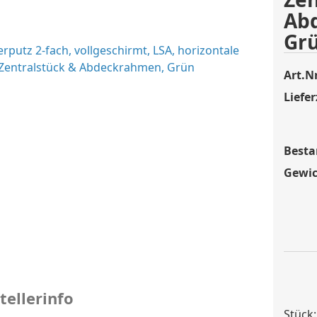
Ab
Gr
Art.Nr
Liefer
Besta
Gewic
tellerinfo
Stück: