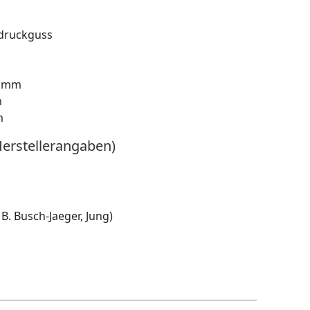
kdruckguss
2 mm
m
m
Herstellerangaben)
B. Busch-Jaeger, Jung)