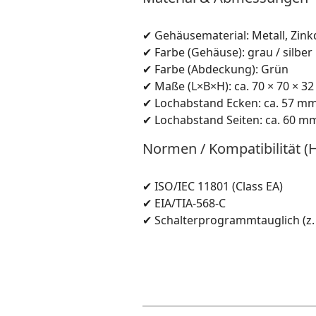
✔ Gehäusematerial: Metall, Zin
✔ Farbe (Gehäuse): grau / silber
✔ Farbe (Abdeckung): Grün
✔ Maße (L×B×H): ca. 70 × 70 × 3
✔ Lochabstand Ecken: ca. 57 m
✔ Lochabstand Seiten: ca. 60 m
Normen / Kompatibilität (
✔ ISO/IEC 11801 (Class EA)
✔ EIA/TIA-568-C
✔ Schalterprogrammtauglich (z. 