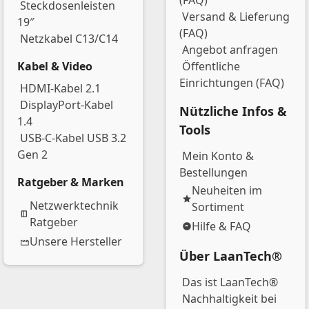
(FAQ)
Steckdosenleisten
Versand & Lieferung
19″
(FAQ)
Netzkabel C13/C14
Angebot anfragen
Kabel & Video
Öffentliche
Einrichtungen (FAQ)
HDMI-Kabel 2.1
DisplayPort-Kabel
Nützliche Infos &
1.4
Tools
USB-C-Kabel USB 3.2
Gen 2
Mein Konto &
Bestellungen
Ratgeber & Marken
Neuheiten im
Netzwerktechnik
Sortiment
Ratgeber
Hilfe & FAQ
Unsere Hersteller
Über LaanTech®
Das ist LaanTech®
Nachhaltigkeit bei