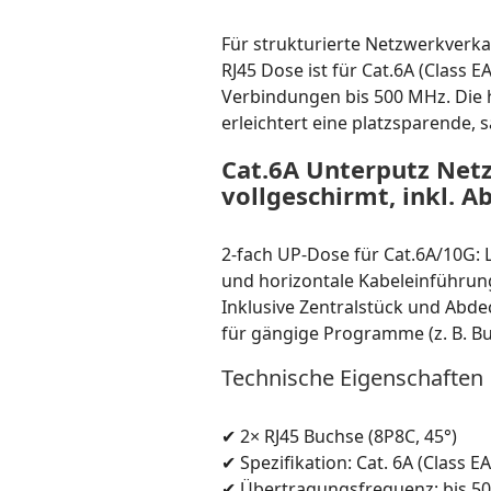
Für strukturierte Netzwerkverka
RJ45 Dose ist für Cat.6A (Class E
Verbindungen bis 500 MHz. Die h
erleichtert eine platzsparende,
Cat.6A Unterputz Netz
vollgeschirmt, inkl. 
2-fach UP-Dose für Cat.6A/10G: 
und horizontale Kabeleinführung (
Inklusive Zentralstück und Abd
für gängige Programme (z. B. Bus
Technische Eigenschaften
✔ 2× RJ45 Buchse (8P8C, 45°)
✔ Spezifikation: Cat. 6A (Class EA
✔ Übertragungsfrequenz: bis 5