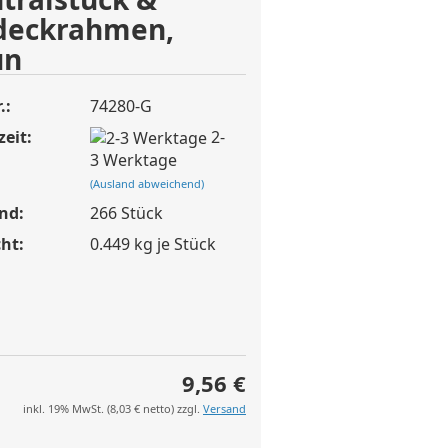
deckrahmen,
ün
.:
74280-G
zeit:
2-
3 Werktage
(Ausland abweichend)
nd:
266
Stück
ht:
0.449
kg je Stück
9,56 €
inkl. 19% MwSt. (
8,03 €
netto) zzgl.
Versand