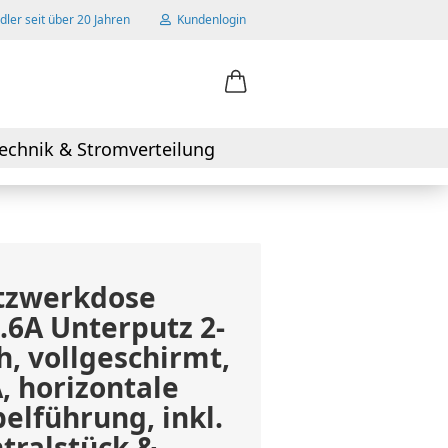
ler seit über 20 Jahren
Kundenlogin
ail
echnik & Stromverteilung
swort
tzwerkdose
 erstellen
.6A Unterputz 2-
wort vergessen?
h, vollgeschirmt,
, horizontale
elführung, inkl.
tralstück &