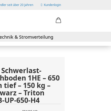
dler seit über 20 Jahren
Kundenlogin
ail
echnik & Stromverteilung
swort
 Schwerlast-
hboden 1HE – 650
 erstellen
tief – 150 kg –
wort vergessen?
warz – Triton
B-UP-650-H4