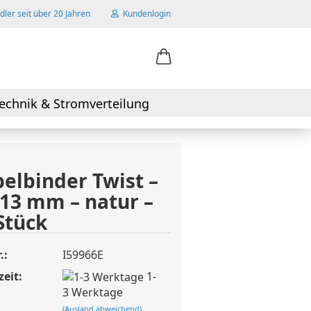
ler seit über 20 Jahren
Kundenlogin
ail
echnik & Stromverteilung
swort
elbinder Twist –
13 mm – natur –
 erstellen
Stück
wort vergessen?
.:
I59966E
zeit:
1-
3 Werktage
(Ausland abweichend)