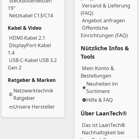
Steckdosenleisten
Versand & Lieferung
19″
(FAQ)
Netzkabel C13/C14
Angebot anfragen
Kabel & Video
Öffentliche
Einrichtungen (FAQ)
HDMI-Kabel 2.1
DisplayPort-Kabel
Nützliche Infos &
1.4
Tools
USB-C-Kabel USB 3.2
Gen 2
Mein Konto &
Bestellungen
Ratgeber & Marken
Neuheiten im
Netzwerktechnik
Sortiment
Ratgeber
Hilfe & FAQ
Unsere Hersteller
Über LaanTech®
Das ist LaanTech®
Nachhaltigkeit bei