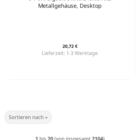
Metallgehäuse, Desktop
20,72 €
Lieferzeit:
1-3 Werktage
Sortieren nach
Sortieren nach
1
bis
20
(von insgesamt
2104
)