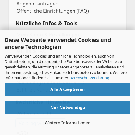
Angebot anfragen
Öffentliche Einrichtungen (FAQ)
Nützliche Infos & Tools
Mein Konto & Bestellungen
Diese Webseite verwendet Cookies und
Neuheiten im Sortiment
andere Technologien
Hilfe & FAQ
Wir verwenden Cookies und ähnliche Technologien, auch von
Drittanbietern, um die ordentliche Funktionsweise der Website zu
Über LaanTech®
gewährleisten, die Nutzung unseres Angebotes zu analysieren und
Ihnen ein bestmögliches Einkaufserlebnis bieten zu können. Weitere
Das ist LaanTech®
Informationen finden Sie in unserer
Datenschutzerklärung
.
Nachhaltigkeit bei LaanTech®
Echtheit Kundenbewertungen
Alle Akzeptieren
Rechtliche Hinweise
Nur Notwendige
Widerrufsrecht
Vertrag widerrufen
Weitere Informationen
AGBs