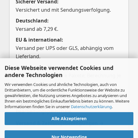
Sicherer Versand:
Versichert und mit Sendungsverfolgung.
Deutschland:
Versand ab 7,29 €.
EU & international:
Versand per UPS oder GLS, abhängig vom
Lieferland.
Pakete über 25 kg:
Diese Webseite verwendet Cookies und
andere Technologien
Aufteilung in mehrere Pakete; Berechnung je
Paket.
Wir verwenden Cookies und ähnliche Technologien, auch von
Drittanbietern, um die ordentliche Funktionsweise der Website zu
Kleinstbestellungen:
gewährleisten, die Nutzung unseres Angebotes zu analysieren und
Ihnen ein bestmögliches Einkaufserlebnis bieten zu können. Weitere
Unter 20,00 € Warenwert zzgl. 3,00 €
Informationen finden Sie in unserer
Datenschutzerklärung
.
Bearbeitungspauschale.
Alle Akzeptieren
Versand & Zahlungsbedingungen →
Nur Notwendige