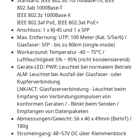
Standard: IEEE 802.3u 10/100Base-TX, IEEE
802.3ab 1000Base-T
IEEE 802.3z 1000Base-X
IEEE 802.3af PoE, IEEE 802.3at PoE+
Anschluss: 1 x RJ-45 und 1 x SFP
Max. Entfernung: UTP: 100 Meter (Kat. 5/5e/6) /
Glasfaser: SFP - bis zu 80km (single-mode)
Workaround: Temperatur -40 ~ 75°C /
Luftfeuchtigkeit 5% ~ 95% (nicht kondensierend)
Geräte-LED: PWR: Leuchtet bei normalem Betrieb
ALM: Leuchtet bei Ausfall der Glasfaser- oder
Kupferverbindung
LNK/ACT: Glasfaserverbindung - Leuchtet beim
Empfang von Verbindungsimpulsen von
konformen Geräten / - Blinkt beim Senden /
Empfangen von Datenpaketen
Abmessungen/Gewicht: 56 x 40 x 49mm (BxHxT) /
180g
Stromeingang: 48~57V DC über Klemmenblock