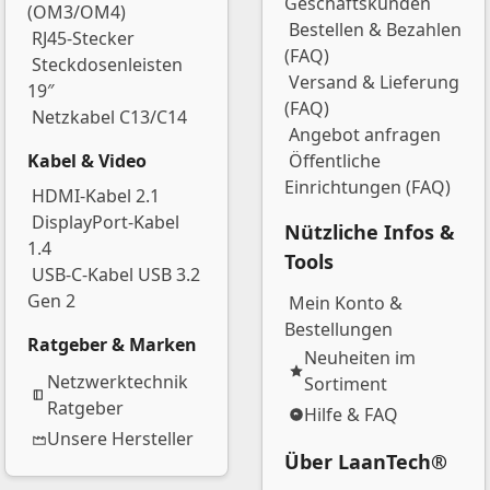
Geschäftskunden
(OM3/OM4)
Bestellen & Bezahlen
RJ45-Stecker
(FAQ)
Steckdosenleisten
Versand & Lieferung
19″
(FAQ)
Netzkabel C13/C14
Angebot anfragen
Kabel & Video
Öffentliche
Einrichtungen (FAQ)
HDMI-Kabel 2.1
DisplayPort-Kabel
Nützliche Infos &
1.4
Tools
USB-C-Kabel USB 3.2
Gen 2
Mein Konto &
Bestellungen
Ratgeber & Marken
Neuheiten im
Netzwerktechnik
Sortiment
Ratgeber
Hilfe & FAQ
Unsere Hersteller
Über LaanTech®