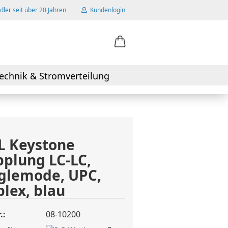
ler seit über 20 Jahren
Kundenlogin
ail
echnik & Stromverteilung
swort
L Keystone
plung LC-LC,
 erstellen
glemode, UPC,
wort vergessen?
lex, blau
.:
08-10200