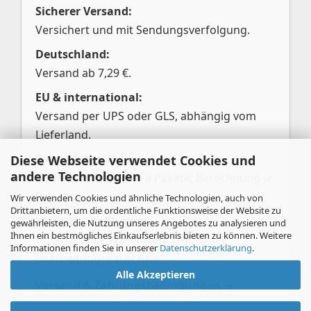
Sicherer Versand:
Versichert und mit Sendungsverfolgung.
Deutschland:
Versand ab 7,29 €.
EU & international:
Versand per UPS oder GLS, abhängig vom
Lieferland.
Pakete über 25 kg:
Diese Webseite verwendet Cookies und
andere Technologien
Aufteilung in mehrere Pakete; Berechnung je
Paket.
Wir verwenden Cookies und ähnliche Technologien, auch von
Drittanbietern, um die ordentliche Funktionsweise der Website zu
Kleinstbestellungen:
gewährleisten, die Nutzung unseres Angebotes zu analysieren und
Ihnen ein bestmögliches Einkaufserlebnis bieten zu können. Weitere
Unter 20,00 € Warenwert zzgl. 3,00 €
Informationen finden Sie in unserer
Datenschutzerklärung
.
Bearbeitungspauschale.
Alle Akzeptieren
Versand & Zahlungsbedingungen →