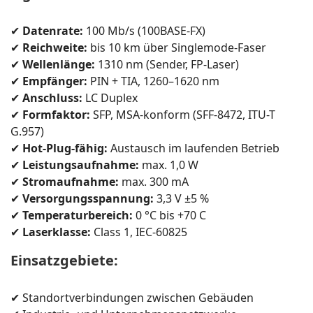
✔
Datenrate:
100 Mb/s (100BASE-FX)
✔
Reichweite:
bis 10 km über Singlemode-Faser
✔
Wellenlänge:
1310 nm (Sender, FP-Laser)
✔
Empfänger:
PIN + TIA, 1260–1620 nm
✔
Anschluss:
LC Duplex
✔
Formfaktor:
SFP, MSA-konform (SFF-8472, ITU-T
G.957)
✔
Hot-Plug-fähig:
Austausch im laufenden Betrieb
✔
Leistungsaufnahme:
max. 1,0 W
✔
Stromaufnahme:
max. 300 mA
✔
Versorgungsspannung:
3,3 V ±5 %
✔
Temperaturbereich:
0 °C bis +70 C
✔
Laserklasse:
Class 1, IEC-60825
Einsatzgebiete:
✔ Standortverbindungen zwischen Gebäuden