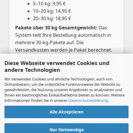
5–10 kg: 9,95 €
10–20 kg: 14,95 €
20–30 kg: 18,95 €
Pakete über 30 kg Gesamtgewicht:
Das
System teilt Ihre Bestellung automatisch in
mehrere 30-kg-Pakete auf. Die
Versandkosten werden je Paket berechnet.
Kleinstbestellungen:
Unter 20 € Bestellwert
Diese Webseite verwendet Cookies und
berechnen wir eine Bearbeitungspauschale
andere Technologien
von 3,00 €. Ab 20,01 € entfällt diese
Wir verwenden Cookies und ähnliche Technologien, auch von
automatisch.
Drittanbietern, um die ordentliche Funktionsweise der Website zu
EU- & internationale Lieferungen:
Der
gewährleisten, die Nutzung unseres Angebotes zu analysieren und
Versand erfolgt per UPS oder GLS. Die
Ihnen ein bestmögliches Einkaufserlebnis bieten zu können. Weitere
Informationen finden Sie in unserer
Datenschutzerklärung
.
Kosten variieren je nach Land. Details finden
Sie auf unserer Seite
Versand &
Alle Akzeptieren
Zahlungsbedingungen
.
Nur Notwendige