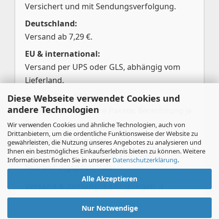
Versichert und mit Sendungsverfolgung.
Deutschland:
Versand ab 7,29 €.
EU & international:
Versand per UPS oder GLS, abhängig vom
Lieferland.
Pakete über 25 kg:
Diese Webseite verwendet Cookies und
andere Technologien
Aufteilung in mehrere Pakete; Berechnung je
Paket.
Wir verwenden Cookies und ähnliche Technologien, auch von
Drittanbietern, um die ordentliche Funktionsweise der Website zu
Kleinstbestellungen:
gewährleisten, die Nutzung unseres Angebotes zu analysieren und
Ihnen ein bestmögliches Einkaufserlebnis bieten zu können. Weitere
Unter 20,00 € Warenwert zzgl. 3,00 €
Informationen finden Sie in unserer
Datenschutzerklärung
.
Bearbeitungspauschale.
Alle Akzeptieren
Versand & Zahlungsbedingungen →
Nur Notwendige