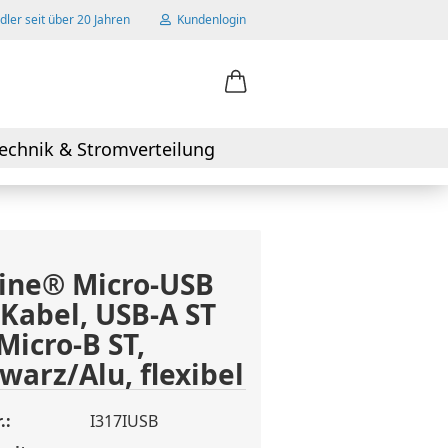
ler seit über 20 Jahren
Kundenlogin
ail
echnik & Stromverteilung
swort
ine® Micro-USB
 Kabel, USB-A ST
 erstellen
Micro-B ST,
wort vergessen?
warz/Alu, flexibel
.:
I317IUSB