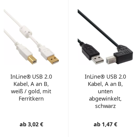
InLine® USB 2.0
InLine® USB 2.0
Kabel, A an B,
Kabel, A an B,
weiß / gold, mit
unten
Ferritkern
abgewinkelt,
schwarz
ab 3,02 €
ab 1,47 €