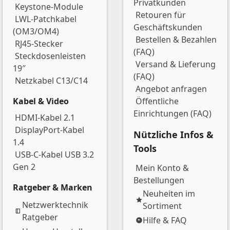
Privatkunden
Keystone-Module
Retouren für
LWL-Patchkabel
Geschäftskunden
(OM3/OM4)
Bestellen & Bezahlen
RJ45-Stecker
(FAQ)
Steckdosenleisten
Versand & Lieferung
19″
(FAQ)
Netzkabel C13/C14
Angebot anfragen
Kabel & Video
Öffentliche
Einrichtungen (FAQ)
HDMI-Kabel 2.1
DisplayPort-Kabel
Nützliche Infos &
1.4
Tools
USB-C-Kabel USB 3.2
Gen 2
Mein Konto &
Bestellungen
Ratgeber & Marken
Neuheiten im
Netzwerktechnik
Sortiment
Ratgeber
Hilfe & FAQ