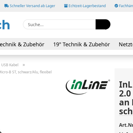
Schneller Versand ab Lager
Echtzeit-Lagerbestand
Fachhänd
Suche...
E-M
echnik & Zubehör
19" Technik & Zubehör
Netzt
AV-Kabel & Adapter
Pas
»
USB Kabel
cro-B ST, schwarz/Alu, flexibel
InL
2.0
Konto
an 
Pass
sch
Art.Nr