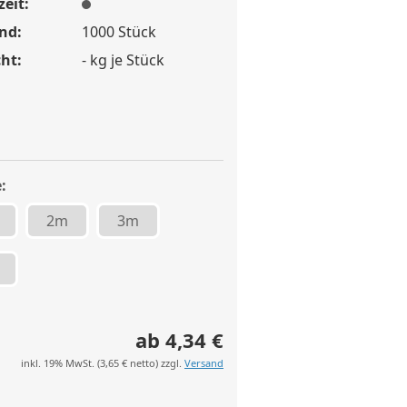
zeit:
nd:
1000
Stück
ht:
-
kg je Stück
:
2m
3m
ab 4,34 €
inkl. 19% MwSt. (
3,65 €
netto) zzgl.
Versand