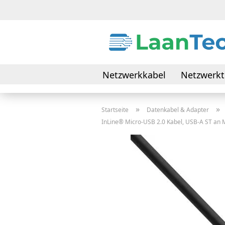
Netzwerkkabel
Netzwerkt
Daten- & Verbindungskabel
»
»
Startseite
Datenkabel & Adapter
InLine® Micro-USB 2.0 Kabel, USB-A ST an Mi