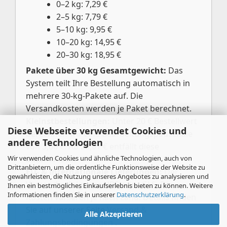
0–2 kg: 7,29 €
2–5 kg: 7,79 €
5–10 kg: 9,95 €
10–20 kg: 14,95 €
20–30 kg: 18,95 €
Pakete über 30 kg Gesamtgewicht:
Das
System teilt Ihre Bestellung automatisch in
mehrere 30-kg-Pakete auf. Die
Versandkosten werden je Paket berechnet.
Kleinstbestellungen:
Unter 20 € Bestellwert
Diese Webseite verwendet Cookies und
berechnen wir eine Bearbeitungspauschale
andere Technologien
von 3,00 €. Ab 20,01 € entfällt diese
Wir verwenden Cookies und ähnliche Technologien, auch von
automatisch.
Drittanbietern, um die ordentliche Funktionsweise der Website zu
EU- & internationale Lieferungen:
Der
gewährleisten, die Nutzung unseres Angebotes zu analysieren und
Versand erfolgt per UPS oder GLS. Die
Ihnen ein bestmögliches Einkaufserlebnis bieten zu können. Weitere
Informationen finden Sie in unserer
Datenschutzerklärung
.
Kosten variieren je nach Land. Details finden
Sie auf unserer Seite
Versand &
Alle Akzeptieren
Zahlungsbedingungen
.