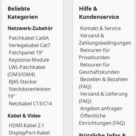
Beliebte
Hilfe &
Kategorien
Kundenservice
Netzwerk-Zubehör
Kontakt & Service
Versand &
Patchkabel Cat6A
Zahlungsbedingungen
Verlegekabel Cat7
Retouren für
Patchpanel 19″
Privatkunden
Keystone-Module
Retouren für
LWL-Patchkabel
Geschäftskunden
(OM3/OM4)
Bestellen & Bezahlen
RJ45-Stecker
(FAQ)
Steckdosenleisten
Versand & Lieferung
19″
(FAQ)
Netzkabel C13/C14
Angebot anfragen
Kabel & Video
Öffentliche
Einrichtungen (FAQ)
HDMI-Kabel 2.1
DisplayPort-Kabel
Nützliche Infos &