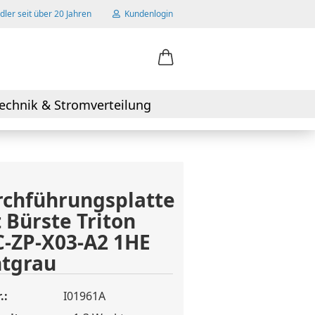
ler seit über 20 Jahren
Kundenlogin
ail
echnik & Stromverteilung
swort
chführungsplatte
 Bürste Triton
 erstellen
-ZP-X03-A2 1HE
wort vergessen?
htgrau
.:
I01961A