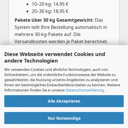
10–20 kg: 14,95 €
20–30 kg: 18,95 €
Pakete über 30 kg Gesamtgewicht:
Das
System teilt Ihre Bestellung automatisch in
mehrere 30-kg-Pakete auf. Die
Versandkosten werden je Paket berechnet.
Kleinstbestellungen:
Unter 20 € Bestellwert
Diese Webseite verwendet Cookies und
berechnen wir eine Bearbeitungspauschale
andere Technologien
von 3,00 €. Ab 20,01 € entfällt diese
Wir verwenden Cookies und ähnliche Technologien, auch von
automatisch.
Drittanbietern, um die ordentliche Funktionsweise der Website zu
EU- & internationale Lieferungen:
Der
gewährleisten, die Nutzung unseres Angebotes zu analysieren und
Versand erfolgt per UPS oder GLS. Die
Ihnen ein bestmögliches Einkaufserlebnis bieten zu können. Weitere
Informationen finden Sie in unserer
Datenschutzerklärung
.
Kosten variieren je nach Land. Details finden
Sie auf unserer Seite
Versand &
Alle Akzeptieren
Zahlungsbedingungen
.
Nur Notwendige