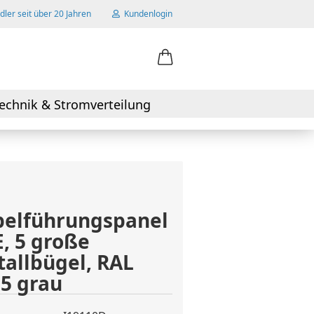
ler seit über 20 Jahren
Kundenlogin
ail
echnik & Stromverteilung
swort
belführungspanel
 erstellen
, 5 große
wort vergessen?
allbügel, RAL
5 grau