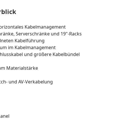
blick
horizontales Kabelmanagement
ränke, Serverschränke und 19"-Racks
rdneten Kabelführung
aum im Kabelmanagement
chlusskabel und größere Kabelbündel
mm Materialstärke
itch- und AV-Verkabelung
panel