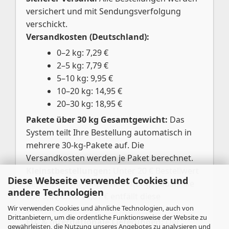
versichert und mit Sendungsverfolgung
verschickt.
Versandkosten (Deutschland):
0–2 kg: 7,29 €
2–5 kg: 7,79 €
5–10 kg: 9,95 €
10–20 kg: 14,95 €
20–30 kg: 18,95 €
Pakete über 30 kg Gesamtgewicht:
Das
System teilt Ihre Bestellung automatisch in
mehrere 30-kg-Pakete auf. Die
Versandkosten werden je Paket berechnet.
Kleinstbestellungen:
Unter 20 € Bestellwert
Diese Webseite verwendet Cookies und
berechnen wir eine Bearbeitungspauschale
andere Technologien
von 3,00 €. Ab 20,01 € entfällt diese
Wir verwenden Cookies und ähnliche Technologien, auch von
automatisch.
Drittanbietern, um die ordentliche Funktionsweise der Website zu
EU- & internationale Lieferungen:
Der
gewährleisten, die Nutzung unseres Angebotes zu analysieren und