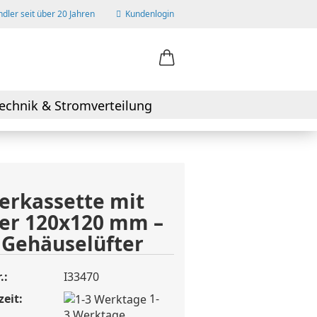
dler seit über 20 Jahren
Kundenlogin
ail
echnik & Stromverteilung
swort
terkassette mit
ter 120x120 mm –
 erstellen
 Gehäuselüfter
wort vergessen?
.:
I33470
zeit:
1-
3 Werktage