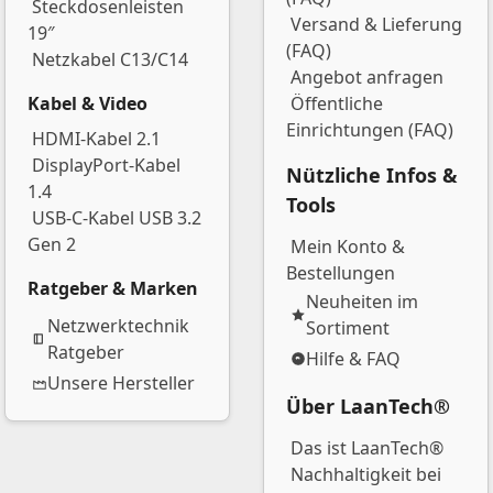
Steckdosenleisten
Versand & Lieferung
19″
(FAQ)
Netzkabel C13/C14
Angebot anfragen
Kabel & Video
Öffentliche
Einrichtungen (FAQ)
HDMI-Kabel 2.1
DisplayPort-Kabel
Nützliche Infos &
1.4
Tools
USB-C-Kabel USB 3.2
Gen 2
Mein Konto &
Bestellungen
Ratgeber & Marken
Neuheiten im
Netzwerktechnik
Sortiment
Ratgeber
Hilfe & FAQ
Unsere Hersteller
Über LaanTech®
Das ist LaanTech®
Nachhaltigkeit bei