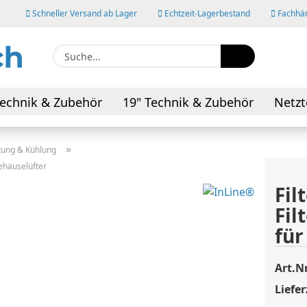
Schneller Versand ab Lager
Echtzeit-Lagerbestand
Fachhän
Suche...
E-M
echnik & Zubehör
19" Technik & Zubehör
Netzt
AV-Kabel & Adapter
Pas
»
tung & Kühlung
Gehäuselüfter
Fil
Fil
Konto
für
Pass
Art.Nr
Liefer