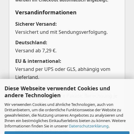
Versandinformationen
Sicherer Versand:
Versichert und mit Sendungsverfolgung.
Deutschland:
Versand ab 7,29 €.
EU & international:
Versand per UPS oder GLS, abhängig vom
Lieferland.
Pakete über 25 kg:
Diese Webseite verwendet Cookies und
andere Technologien
Aufteilung in mehrere Pakete; Berechnung je
Paket.
Wir verwenden Cookies und ähnliche Technologien, auch von
Drittanbietern, um die ordentliche Funktionsweise der Website zu
Kleinstbestellungen:
gewährleisten, die Nutzung unseres Angebotes zu analysieren und
Ihnen ein bestmögliches Einkaufserlebnis bieten zu können. Weitere
Unter 20,00 € Warenwert zzgl. 3,00 €
Informationen finden Sie in unserer
Datenschutzerklärung
.
Bearbeitungspauschale.