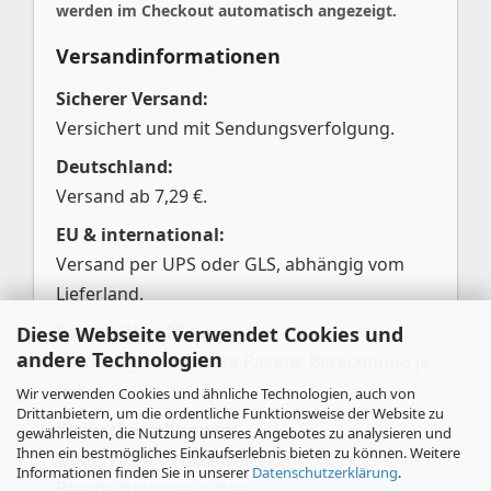
werden im Checkout automatisch angezeigt.
Versandinformationen
Sicherer Versand:
Versichert und mit Sendungsverfolgung.
Deutschland:
Versand ab 7,29 €.
EU & international:
Versand per UPS oder GLS, abhängig vom
Lieferland.
Pakete über 25 kg:
Diese Webseite verwendet Cookies und
andere Technologien
Aufteilung in mehrere Pakete; Berechnung je
Paket.
Wir verwenden Cookies und ähnliche Technologien, auch von
Drittanbietern, um die ordentliche Funktionsweise der Website zu
Kleinstbestellungen:
gewährleisten, die Nutzung unseres Angebotes zu analysieren und
Ihnen ein bestmögliches Einkaufserlebnis bieten zu können. Weitere
Unter 20,00 € Warenwert zzgl. 3,00 €
Informationen finden Sie in unserer
Datenschutzerklärung
.
Bearbeitungspauschale.