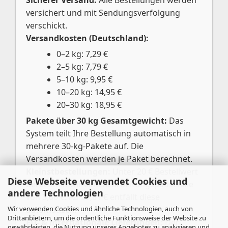
versichert und mit Sendungsverfolgung
verschickt.
Versandkosten (Deutschland):
0–2 kg: 7,29 €
2–5 kg: 7,79 €
5–10 kg: 9,95 €
10–20 kg: 14,95 €
20–30 kg: 18,95 €
Pakete über 30 kg Gesamtgewicht:
Das
System teilt Ihre Bestellung automatisch in
mehrere 30-kg-Pakete auf. Die
Versandkosten werden je Paket berechnet.
Kleinstbestellungen:
Unter 20 € Bestellwert
Diese Webseite verwendet Cookies und
berechnen wir eine Bearbeitungspauschale
andere Technologien
von 3,00 €. Ab 20,01 € entfällt diese
Wir verwenden Cookies und ähnliche Technologien, auch von
automatisch.
Drittanbietern, um die ordentliche Funktionsweise der Website zu
EU- & internationale Lieferungen:
Der
gewährleisten, die Nutzung unseres Angebotes zu analysieren und