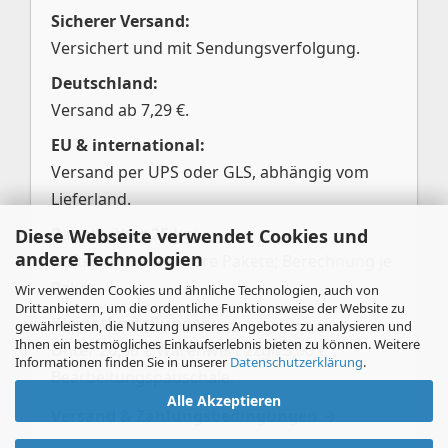
Sicherer Versand:
Versichert und mit Sendungsverfolgung.
Deutschland:
Versand ab 7,29 €.
EU & international:
Versand per UPS oder GLS, abhängig vom
Lieferland.
Pakete über 25 kg:
Diese Webseite verwendet Cookies und
andere Technologien
Aufteilung in mehrere Pakete; Berechnung je
Paket.
Wir verwenden Cookies und ähnliche Technologien, auch von
Drittanbietern, um die ordentliche Funktionsweise der Website zu
Kleinstbestellungen:
gewährleisten, die Nutzung unseres Angebotes zu analysieren und
Ihnen ein bestmögliches Einkaufserlebnis bieten zu können. Weitere
Unter 20,00 € Warenwert zzgl. 3,00 €
Informationen finden Sie in unserer
Datenschutzerklärung
.
Bearbeitungspauschale.
Alle Akzeptieren
Versand & Zahlungsbedingungen →