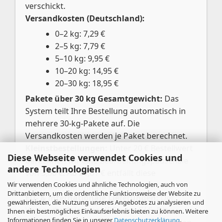
verschickt.
Versandkosten (Deutschland):
0–2 kg: 7,29 €
2–5 kg: 7,79 €
5–10 kg: 9,95 €
10–20 kg: 14,95 €
20–30 kg: 18,95 €
Pakete über 30 kg Gesamtgewicht:
Das
System teilt Ihre Bestellung automatisch in
mehrere 30-kg-Pakete auf. Die
Versandkosten werden je Paket berechnet.
Kleinstbestellungen:
Unter 20 € Bestellwert
Diese Webseite verwendet Cookies und
berechnen wir eine Bearbeitungspauschale
andere Technologien
von 3,00 €. Ab 20,01 € entfällt diese
Wir verwenden Cookies und ähnliche Technologien, auch von
automatisch.
Drittanbietern, um die ordentliche Funktionsweise der Website zu
EU- & internationale Lieferungen:
Der
gewährleisten, die Nutzung unseres Angebotes zu analysieren und
Versand erfolgt per UPS oder GLS. Die
Ihnen ein bestmögliches Einkaufserlebnis bieten zu können. Weitere
Informationen finden Sie in unserer
Datenschutzerklärung
.