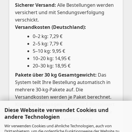
Sicherer Versand:
Alle Bestellungen werden
versichert und mit Sendungsverfolgung
verschickt.
Versandkosten (Deutschland):
0–2 kg: 7,29 €
2–5 kg: 7,79 €
5–10 kg: 9,95 €
10–20 kg: 14,95 €
20–30 kg: 18,95 €
Pakete über 30 kg Gesamtgewicht:
Das
System teilt Ihre Bestellung automatisch in
mehrere 30-kg-Pakete auf. Die
Versandkosten werden je Paket berechnet.
Kleinstbestellungen:
Unter 20 € Bestellwert
Diese Webseite verwendet Cookies und
berechnen wir eine Bearbeitungspauschale
andere Technologien
von 3,00 €. Ab 20,01 € entfällt diese
Wir verwenden Cookies und ähnliche Technologien, auch von
automatisch.
Drittanbietern, um die ordentliche Funktionsweise der Website zu