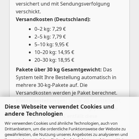
versichert und mit Sendungsverfolgung
verschickt.
Versandkosten (Deutschland):
0–2 kg: 7,29 €
2–5 kg: 7,79 €
5–10 kg: 9,95 €
10–20 kg: 14,95 €
20–30 kg: 18,95 €
Pakete über 30 kg Gesamtgewicht:
Das
System teilt Ihre Bestellung automatisch in
mehrere 30-kg-Pakete auf. Die
Versandkosten werden je Paket berechnet.
Kleinstbestellungen:
Unter 20 € Bestellwert
Diese Webseite verwendet Cookies und
berechnen wir eine Bearbeitungspauschale
andere Technologien
von 3,00 €. Ab 20,01 € entfällt diese
Wir verwenden Cookies und ähnliche Technologien, auch von
automatisch.
Drittanbietern, um die ordentliche Funktionsweise der Website zu
EU- & internationale Lieferungen:
Der
gewährleisten, die Nutzung unseres Angebotes zu analysieren und