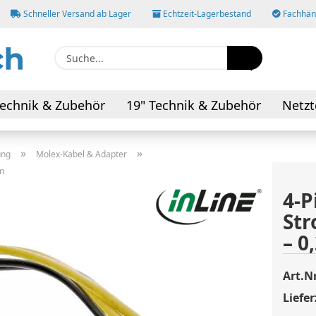
Schneller Versand ab Lager
Echtzeit-Lagerbestand
Fachhänd
Suche...
E-M
echnik & Zubehör
19" Technik & Zubehör
Netzt
AV-Kabel & Adapter
Pas
»
»
ung
Molex-Kabel & Adapter
m
4-P
St
Konto
– 0
Pass
Art.Nr
Liefer