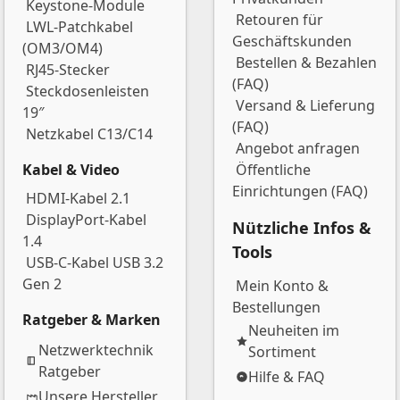
Keystone-Module
Retouren für
LWL-Patchkabel
Geschäftskunden
(OM3/OM4)
Bestellen & Bezahlen
RJ45-Stecker
(FAQ)
Steckdosenleisten
Versand & Lieferung
19″
(FAQ)
Netzkabel C13/C14
Angebot anfragen
Kabel & Video
Öffentliche
Einrichtungen (FAQ)
HDMI-Kabel 2.1
DisplayPort-Kabel
Nützliche Infos &
1.4
Tools
USB-C-Kabel USB 3.2
Gen 2
Mein Konto &
Bestellungen
Ratgeber & Marken
Neuheiten im
Netzwerktechnik
Sortiment
Ratgeber
Hilfe & FAQ
Unsere Hersteller