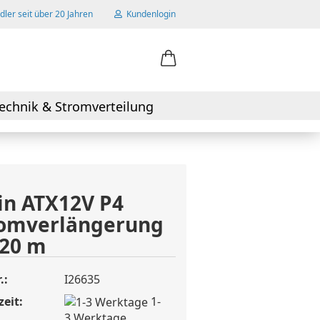
ler seit über 20 Jahren
Kundenlogin
ail
echnik & Stromverteilung
swort
in ATX12V P4
romverlängerung
 erstellen
,20 m
wort vergessen?
.:
I26635
zeit:
1-
3 Werktage