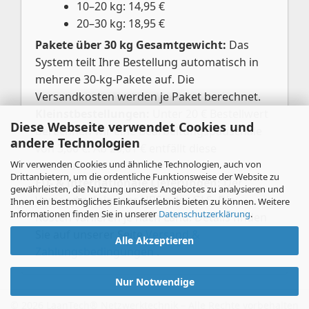
10–20 kg: 14,95 €
20–30 kg: 18,95 €
Pakete über 30 kg Gesamtgewicht:
Das
System teilt Ihre Bestellung automatisch in
mehrere 30-kg-Pakete auf. Die
Versandkosten werden je Paket berechnet.
Kleinstbestellungen:
Unter 20 € Bestellwert
Diese Webseite verwendet Cookies und
berechnen wir eine Bearbeitungspauschale
andere Technologien
von 3,00 €. Ab 20,01 € entfällt diese
Wir verwenden Cookies und ähnliche Technologien, auch von
automatisch.
Drittanbietern, um die ordentliche Funktionsweise der Website zu
EU- & internationale Lieferungen:
Der
gewährleisten, die Nutzung unseres Angebotes zu analysieren und
Versand erfolgt per UPS oder GLS. Die
Ihnen ein bestmögliches Einkaufserlebnis bieten zu können. Weitere
Informationen finden Sie in unserer
Datenschutzerklärung
.
Kosten variieren je nach Land. Details finden
Sie auf unserer Seite
Versand &
Alle Akzeptieren
Zahlungsbedingungen
.
Nur Notwendige