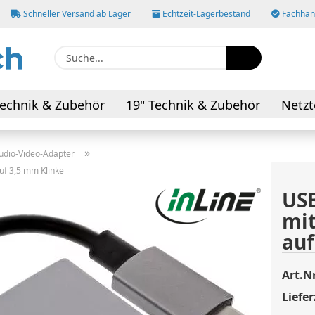
Schneller Versand ab Lager
Echtzeit-Lagerbestand
Fachhänd
Suche...
E-M
echnik & Zubehör
19" Technik & Zubehör
Netzt
AV-Kabel & Adapter
Pas
»
udio-Video-Adapter
uf 3,5 mm Klinke
USB
mit
Konto
auf
Pass
Art.Nr
Liefer