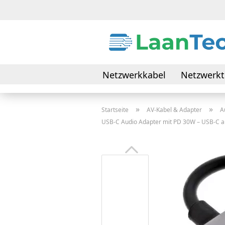
Netzwerkkabel
Netzwerkt
Daten- & Verbindungskabel
»
»
Startseite
AV-Kabel & Adapter
A
USB-C Audio Adapter mit PD 30W – USB-C a