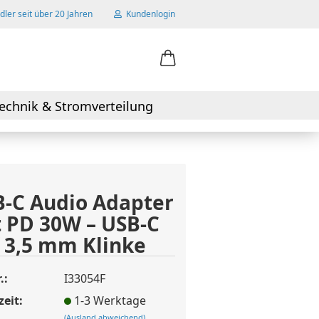
ler seit über 20 Jahren
Kundenlogin
ail
echnik & Stromverteilung
swort
-C Audio Adapter
 PD 30W – USB-C
 erstellen
 3,5 mm Klinke
wort vergessen?
.:
I33054F
zeit:
1-3 Werktage
(Ausland abweichend)