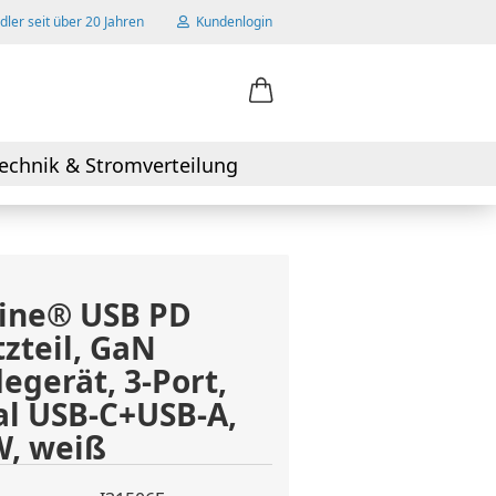
ler seit über 20 Jahren
Kundenlogin
ail
echnik & Stromverteilung
swort
ine® USB PD
zteil, GaN
 erstellen
egerät, 3-Port,
wort vergessen?
l USB-C+USB-A,
W, weiß