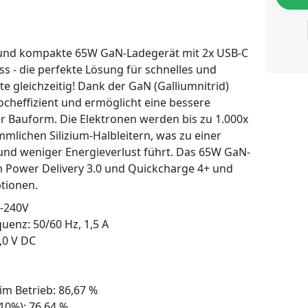
e und kompakte 65W GaN-Ladegerät mit 2x USB-C
s - die perfekte Lösung für schnelles und
e gleichzeitig! Dank der GaN (Galliumnitrid)
hocheffizient und ermöglicht eine bessere
rer Bauform. Die Elektronen werden bis zu 1.000x
ömmlichen Silizium-Halbleitern, was zu einer
nd weniger Energieverlust führt. Das 65W GaN-
 Power Delivery 3.0 und Quickcharge 4+ und
tionen.
-240V
enz: 50/60 Hz, 1,5 A
,0 V DC
 im Betrieb: 86,67 %
(10%): 76,64 %