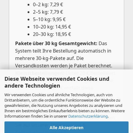
0–2 kg: 7,29 €
2–5 kg: 7,79 €
5–10 kg: 9,95 €
10–20 kg: 14,95 €
20–30 kg: 18,95 €
Pakete über 30 kg Gesamtgewicht:
Das
System teilt Ihre Bestellung automatisch in
mehrere 30-kg-Pakete auf. Die
Versandkosten werden je Paket berechnet.
Kleinstbestellungen:
Unter 20 € Bestellwert
Diese Webseite verwendet Cookies und
berechnen wir eine Bearbeitungspauschale
andere Technologien
von 3,00 €. Ab 20,01 € entfällt diese
Wir verwenden Cookies und ähnliche Technologien, auch von
automatisch.
Drittanbietern, um die ordentliche Funktionsweise der Website zu
EU- & internationale Lieferungen:
Der
gewährleisten, die Nutzung unseres Angebotes zu analysieren und
Versand erfolgt per UPS oder GLS. Die
Ihnen ein bestmögliches Einkaufserlebnis bieten zu können. Weitere
Informationen finden Sie in unserer
Datenschutzerklärung
.
Kosten variieren je nach Land. Details finden
Sie auf unserer Seite
Versand &
Alle Akzeptieren
Zahlungsbedingungen
.