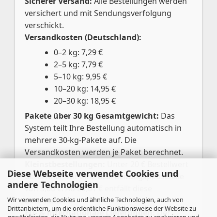
Sicherer Versand:
Alle Bestellungen werden
versichert und mit Sendungsverfolgung
verschickt.
Versandkosten (Deutschland):
0–2 kg: 7,29 €
2–5 kg: 7,79 €
5–10 kg: 9,95 €
10–20 kg: 14,95 €
20–30 kg: 18,95 €
Pakete über 30 kg Gesamtgewicht:
Das
System teilt Ihre Bestellung automatisch in
mehrere 30-kg-Pakete auf. Die
Versandkosten werden je Paket berechnet.
Kleinstbestellungen:
Unter 20 € Bestellwert
Diese Webseite verwendet Cookies und
berechnen wir eine Bearbeitungspauschale
andere Technologien
von 3,00 €. Ab 20,01 € entfällt diese
Wir verwenden Cookies und ähnliche Technologien, auch von
automatisch.
Drittanbietern, um die ordentliche Funktionsweise der Website zu
EU- & internationale Lieferungen:
Der
gewährleisten, die Nutzung unseres Angebotes zu analysieren und