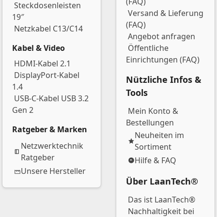
(FAQ)
Steckdosenleisten
Versand & Lieferung
19″
(FAQ)
Netzkabel C13/C14
Angebot anfragen
Kabel & Video
Öffentliche
Einrichtungen (FAQ)
HDMI-Kabel 2.1
DisplayPort-Kabel
Nützliche Infos &
1.4
Tools
USB-C-Kabel USB 3.2
Gen 2
Mein Konto &
Bestellungen
Ratgeber & Marken
Neuheiten im
Netzwerktechnik
Sortiment
Ratgeber
Hilfe & FAQ
Unsere Hersteller
Über LaanTech®
Das ist LaanTech®
Nachhaltigkeit bei