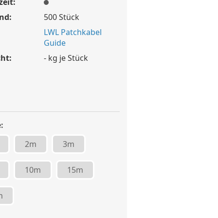
zeit:
nd:
500
Stück
LWL Patchkabel
Guide
ht:
-
kg je Stück
:
2m
3m
10m
15m
m