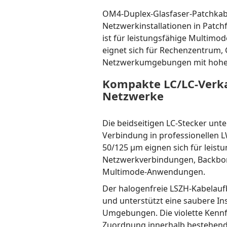
OM4-Duplex-Glasfaser-Patchkabel
Netzwerkinstallationen in Patch
ist für leistungsfähige Multim
eignet sich für Rechenzentrum,
Netzwerkumgebungen mit hoher
Kompakte LC/LC-Verk
Netzwerke
Die beidseitigen LC-Stecker unte
Verbindung in professionellen 
50/125 µm eignen sich für leist
Netzwerkverbindungen, Backbon
Multimode-Anwendungen.
Der halogenfreie LSZH-Kabelaufb
und unterstützt eine saubere Ins
Umgebungen. Die violette Kennfa
Zuordnung innerhalb bestehen