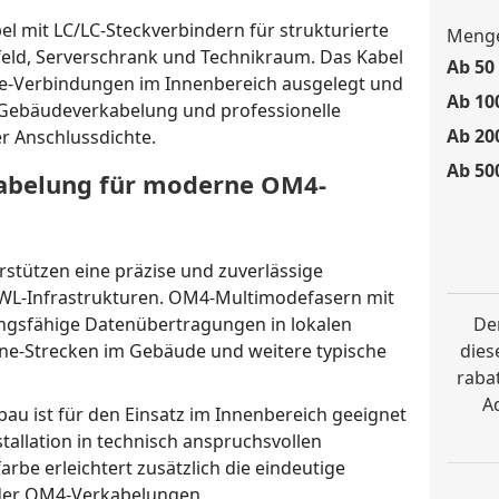
 mit LC/LC-Steckverbindern für strukturierte
Menge
feld, Serverschrank und Technikraum. Das Kabel
Ab 50 
ode-Verbindungen im Innenbereich ausgelegt und
Ab 10
 Gebäudeverkabelung und professionelle
Ab 20
 Anschlussdichte.
Ab 50
abelung für moderne OM4-
rstützen eine präzise und zuverlässige
LWL-Infrastrukturen. OM4-Multimodefasern mit
ungsfähige Datenübertragungen in lokalen
Der
e-Strecken im Gebäude und weitere typische
dies
rabat
A
au ist für den Einsatz im Innenbereich geeignet
tallation in technisch anspruchsvollen
rbe erleichtert zusätzlich die eindeutige
der OM4-Verkabelungen.