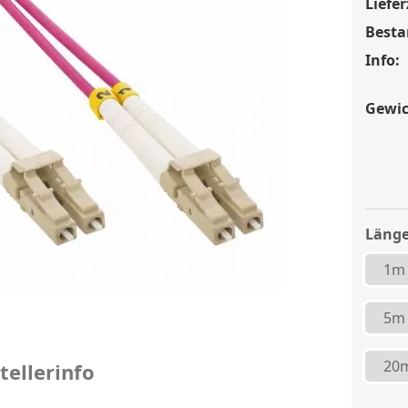
Liefer
Besta
Info:
Gewic
Länge
1m
5m
20
tellerinfo