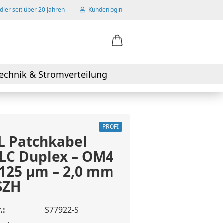
ler seit über 20 Jahren
Kundenlogin
ail
echnik & Stromverteilung
swort
PROFI
L Patchkabel
LC Duplex – OM4
 erstellen
125 µm – 2,0 mm
wort vergessen?
SZH
.:
S77922-S