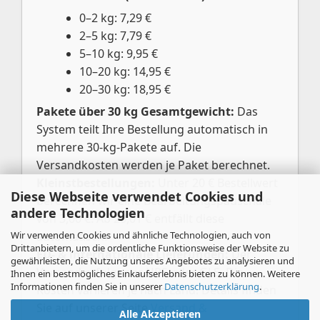
0–2 kg: 7,29 €
2–5 kg: 7,79 €
5–10 kg: 9,95 €
10–20 kg: 14,95 €
20–30 kg: 18,95 €
Pakete über 30 kg Gesamtgewicht:
Das
System teilt Ihre Bestellung automatisch in
mehrere 30-kg-Pakete auf. Die
Versandkosten werden je Paket berechnet.
Kleinstbestellungen:
Unter 20 € Bestellwert
Diese Webseite verwendet Cookies und
berechnen wir eine Bearbeitungspauschale
andere Technologien
von 3,00 €. Ab 20,01 € entfällt diese
Wir verwenden Cookies und ähnliche Technologien, auch von
automatisch.
Drittanbietern, um die ordentliche Funktionsweise der Website zu
EU- & internationale Lieferungen:
Der
gewährleisten, die Nutzung unseres Angebotes zu analysieren und
Versand erfolgt per UPS oder GLS. Die
Ihnen ein bestmögliches Einkaufserlebnis bieten zu können. Weitere
Informationen finden Sie in unserer
Datenschutzerklärung
.
Kosten variieren je nach Land. Details finden
Sie auf unserer Seite
Versand &
Alle Akzeptieren