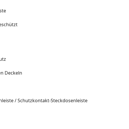
ste
eschützt
g
utz
en Deckeln
leiste / Schutzkontakt-Steckdosenleiste