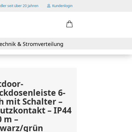
ler seit über 20 Jahren
Kundenlogin
ail
echnik & Stromverteilung
swort
door-
ckdosenleiste 6-
 erstellen
h mit Schalter –
wort vergessen?
utzkontakt – IP44
0 m –
hwarz/grün