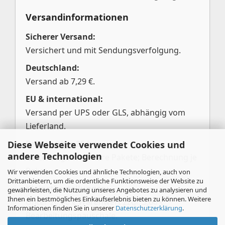
Versandinformationen
Sicherer Versand:
Versichert und mit Sendungsverfolgung.
Deutschland:
Versand ab 7,29 €.
EU & international:
Versand per UPS oder GLS, abhängig vom
Lieferland.
Pakete über 25 kg:
Diese Webseite verwendet Cookies und
andere Technologien
Aufteilung in mehrere Pakete; Berechnung je
Paket.
Wir verwenden Cookies und ähnliche Technologien, auch von
Drittanbietern, um die ordentliche Funktionsweise der Website zu
Kleinstbestellungen:
gewährleisten, die Nutzung unseres Angebotes zu analysieren und
Ihnen ein bestmögliches Einkaufserlebnis bieten zu können. Weitere
Unter 20,00 € Warenwert zzgl. 3,00 €
Informationen finden Sie in unserer
Datenschutzerklärung
.
Bearbeitungspauschale.