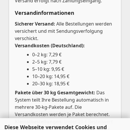
Versand erfolgt nach Zahlungseingang.
Versandinformationen
Sicherer Versand:
Alle Bestellungen werden
versichert und mit Sendungsverfolgung
verschickt.
Versandkosten (Deutschland):
0–2 kg: 7,29 €
2–5 kg: 7,79 €
5–10 kg: 9,95 €
10–20 kg: 14,95 €
20–30 kg: 18,95 €
Pakete über 30 kg Gesamtgewicht:
Das
System teilt Ihre Bestellung automatisch in
mehrere 30-kg-Pakete auf. Die
Versandkosten werden je Paket berechnet.
Kleinstbestellungen:
Unter 20 € Bestellwert
Diese Webseite verwendet Cookies und
berechnen wir eine Bearbeitungspauschale