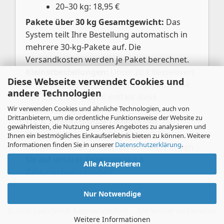
20–30 kg: 18,95 €
Pakete über 30 kg Gesamtgewicht:
Das
System teilt Ihre Bestellung automatisch in
mehrere 30-kg-Pakete auf. Die
Versandkosten werden je Paket berechnet.
Kleinstbestellungen:
Unter 20 € Bestellwert
Diese Webseite verwendet Cookies und
berechnen wir eine Bearbeitungspauschale
andere Technologien
von 3,00 €. Ab 20,01 € entfällt diese
Wir verwenden Cookies und ähnliche Technologien, auch von
automatisch.
Drittanbietern, um die ordentliche Funktionsweise der Website zu
EU- & internationale Lieferungen:
Der
gewährleisten, die Nutzung unseres Angebotes zu analysieren und
Versand erfolgt per UPS oder GLS. Die
Ihnen ein bestmögliches Einkaufserlebnis bieten zu können. Weitere
Informationen finden Sie in unserer
Datenschutzerklärung
.
Kosten variieren je nach Land. Details finden
Sie auf unserer Seite
Versand &
Alle Akzeptieren
Zahlungsbedingungen
.
Nur Notwendige
Weitere Informationen