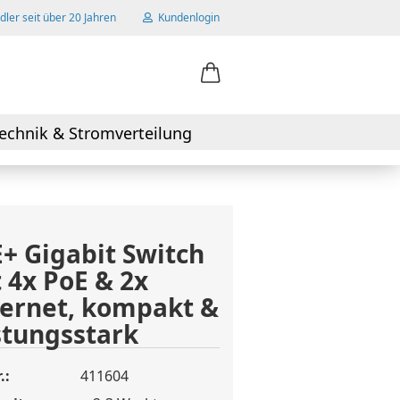
ler seit über 20 Jahren
Kundenlogin
ail
echnik & Stromverteilung
swort
+ Gigabit Switch
 4x PoE & 2x
 erstellen
ernet, kompakt &
wort vergessen?
stungsstark
.:
411604