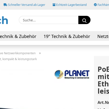
Schneller Versand ab Lager
Echtzeit-Lagerbestand
Fachhänd
Suche...
E-M
echnik & Zubehör
19" Technik & Zubehör
Netzt
AV-Kabel & Adapter
Pas
»
ive Netzwerkkomponenten
t, kompakt & leistungsstark
PoE
mit
Konto
Eth
Pass
lei
Art.Nr