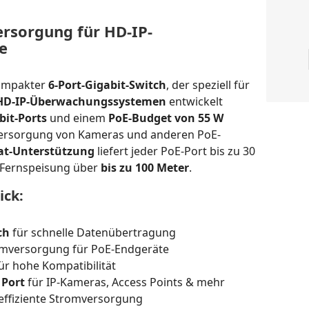
ersorgung für HD-IP-
e
kompakter
6-Port-Gigabit-Switch
, der speziell für
HD-IP-Überwachungssystemen
entwickelt
bit-Ports
und einem
PoE-Budget von 55 W
 Versorgung von Kameras und anderen PoE-
/at-Unterstützung
liefert jeder PoE-Port bis zu 30
 Fernspeisung über
bis zu 100 Meter
.
ick:
ch
für schnelle Datenübertragung
omversorgung für PoE-Endgeräte
ür hohe Kompatibilität
 Port
für IP-Kameras, Access Points & mehr
 effiziente Stromversorgung