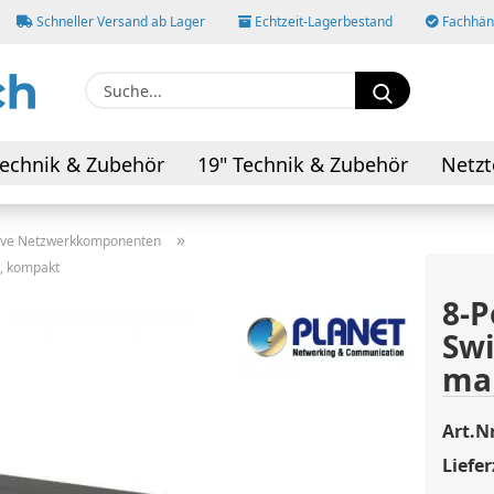
Schneller Versand ab Lager
Echtzeit-Lagerbestand
Fachhänd
Suche...
E-M
echnik & Zubehör
19" Technik & Zubehör
Netzt
AV-Kabel & Adapter
Pas
»
ive Netzwerkkomponenten
d, kompakt
8-P
Swi
Konto
ma
Pass
Art.Nr
Liefer