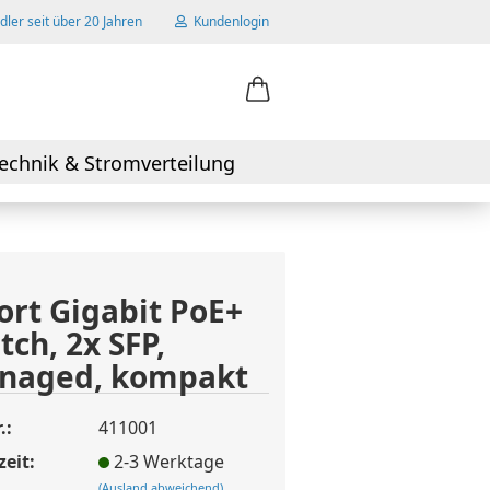
ler seit über 20 Jahren
Kundenlogin
ail
echnik & Stromverteilung
swort
ort Gigabit PoE+
tch, 2x SFP,
 erstellen
naged, kompakt
wort vergessen?
.:
411001
zeit:
2-3 Werktage
(Ausland abweichend)