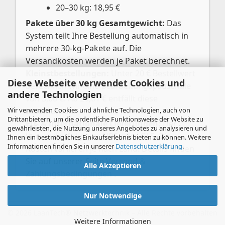
20–30 kg: 18,95 €
Pakete über 30 kg Gesamtgewicht:
Das
System teilt Ihre Bestellung automatisch in
mehrere 30-kg-Pakete auf. Die
Versandkosten werden je Paket berechnet.
Kleinstbestellungen:
Unter 20 € Bestellwert
Diese Webseite verwendet Cookies und
berechnen wir eine Bearbeitungspauschale
andere Technologien
von 3,00 €. Ab 20,01 € entfällt diese
Wir verwenden Cookies und ähnliche Technologien, auch von
automatisch.
Drittanbietern, um die ordentliche Funktionsweise der Website zu
EU- & internationale Lieferungen:
Der
gewährleisten, die Nutzung unseres Angebotes zu analysieren und
Versand erfolgt per UPS oder GLS. Die
Ihnen ein bestmögliches Einkaufserlebnis bieten zu können. Weitere
Informationen finden Sie in unserer
Datenschutzerklärung
.
Kosten variieren je nach Land. Details finden
Sie auf unserer Seite
Versand &
Alle Akzeptieren
Zahlungsbedingungen
.
Nur Notwendige
Weitere Informationen