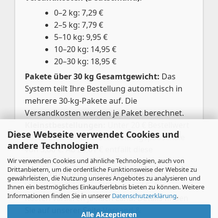
0–2 kg: 7,29 €
2–5 kg: 7,79 €
5–10 kg: 9,95 €
10–20 kg: 14,95 €
20–30 kg: 18,95 €
Pakete über 30 kg Gesamtgewicht:
Das
System teilt Ihre Bestellung automatisch in
mehrere 30-kg-Pakete auf. Die
Versandkosten werden je Paket berechnet.
Kleinstbestellungen:
Unter 20 € Bestellwert
Diese Webseite verwendet Cookies und
berechnen wir eine Bearbeitungspauschale
andere Technologien
von 3,00 €. Ab 20,01 € entfällt diese
Wir verwenden Cookies und ähnliche Technologien, auch von
automatisch.
Drittanbietern, um die ordentliche Funktionsweise der Website zu
EU- & internationale Lieferungen:
Der
gewährleisten, die Nutzung unseres Angebotes zu analysieren und
Versand erfolgt per UPS oder GLS. Die
Ihnen ein bestmögliches Einkaufserlebnis bieten zu können. Weitere
Informationen finden Sie in unserer
Datenschutzerklärung
.
Kosten variieren je nach Land. Details finden
Sie auf unserer Seite
Versand &
Alle Akzeptieren