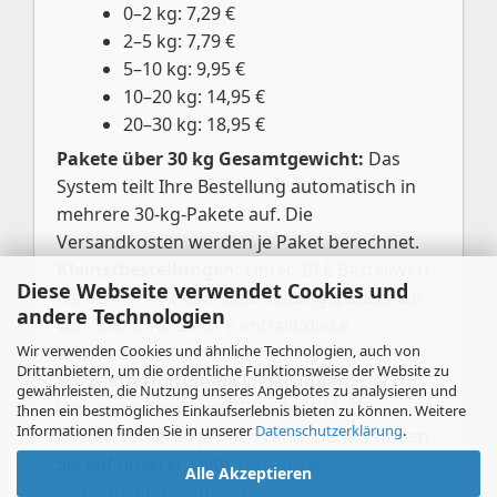
0–2 kg: 7,29 €
2–5 kg: 7,79 €
5–10 kg: 9,95 €
10–20 kg: 14,95 €
20–30 kg: 18,95 €
Pakete über 30 kg Gesamtgewicht:
Das
System teilt Ihre Bestellung automatisch in
mehrere 30-kg-Pakete auf. Die
Versandkosten werden je Paket berechnet.
Kleinstbestellungen:
Unter 20 € Bestellwert
Diese Webseite verwendet Cookies und
berechnen wir eine Bearbeitungspauschale
andere Technologien
von 3,00 €. Ab 20,01 € entfällt diese
Wir verwenden Cookies und ähnliche Technologien, auch von
automatisch.
Drittanbietern, um die ordentliche Funktionsweise der Website zu
EU- & internationale Lieferungen:
Der
gewährleisten, die Nutzung unseres Angebotes zu analysieren und
Versand erfolgt per UPS oder GLS. Die
Ihnen ein bestmögliches Einkaufserlebnis bieten zu können. Weitere
Informationen finden Sie in unserer
Datenschutzerklärung
.
Kosten variieren je nach Land. Details finden
Sie auf unserer Seite
Versand &
Alle Akzeptieren
Zahlungsbedingungen
.